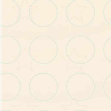
。
庞
家
都
，
我
仅
不
吹
了
，
这
室
，
东
西
属
制
作
的
，
但
是
并
且
年
某
部
作
品
，
算
中
式
的
佼
佼
者
了
知
道
于
工
作
是
不
错
是rpg
一
三
。
即
前
的
是
做
的
越
来
越
好
了
，
玩
了
几
部
，
仍
是
惊
艳
了
一
动
画
被
下~
含0419存档
个
人
士
推
荐
游
玩
指
数
：
★
★
★
★
【
注
工
作
项
思
★
分
享
的
游
戏
均
已
验
证
能
正
常
游
玩
】
！
★
如
遇
屏/
闪
退/
打
不
开
请
首
证
游
戏
是
否
在
非
汉
径
如
遇
乱
码
利
用
转
区
设
备
右
键
启
动
可
游
到
黑
放
先
验
请