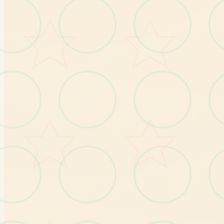
革新日志】：
游戏执行者： NLT Media
题边话:
NLT
发
已
旗
下
纳
迪
亚
系
列
的
四
个
门
the snake
蛇
之
交
响
布
：Symphony of
第
曲
面
仨
若
别
为
：
传
播
欲
望
、
纳
迪
亚
传
奇
、
创
世
序
干
类
秩