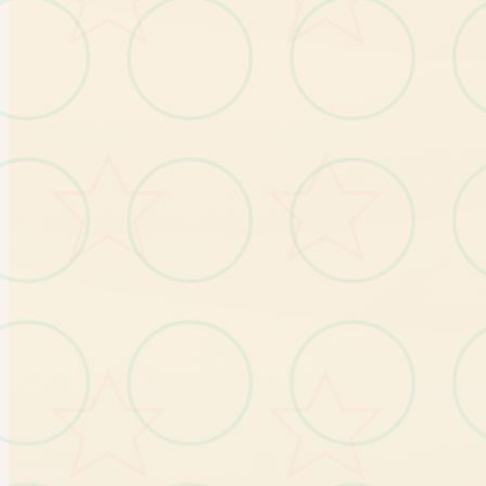
语
路
即
玩
【注意事项】
★
分
享
的
游
戏
均
已
测
试
可
正
常
游
玩
！
屏
退
玩