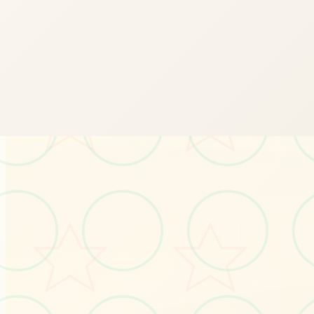
⚖️
画面艺术展