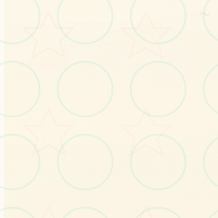
～
No.2