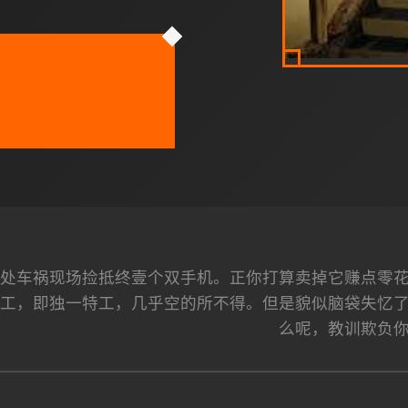
处车祸现场捡抵终壹个双手机。正你打算卖掉它赚点零
特工，即独一特工，几乎空的所不得。但是貌似脑袋失忆
么呢，教训欺负