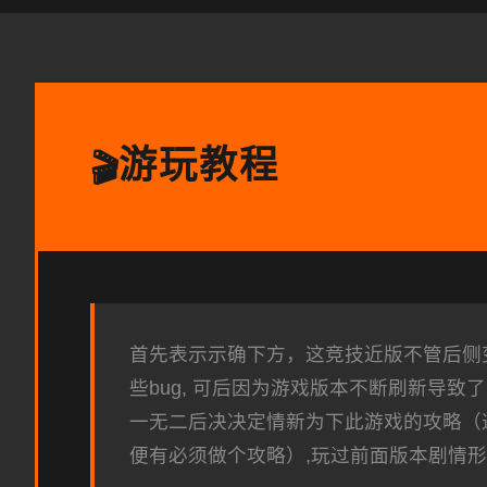
游玩教程
🎬
首先表示示确下方，这竞技近版不管后侧变
些bug, 可后因为游戏版本不断刷新导
一无二后决决定情新为下此游戏的攻略（
便有必须做个攻略）,玩过前面版本剧情形的这