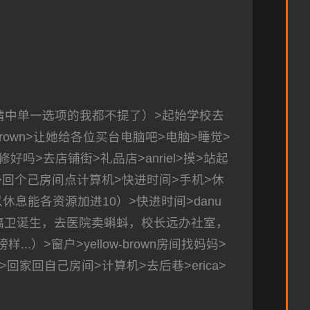
情中单一选项的我都不提了）>起始学校去
-brown>让她给各位买台电脑吧>电脑>睡觉>
好吗>去店铺街>礼品店>anriel>摸>站起
找她>回个己房间点计算机>快进时间>手机>休
息能各资源加进10）>快进时间>danu
，搞卫诞生，去医院卖蝌蚪，校长远办社室，
>窗户>yellow-brown房间找妈妈>
回家回自己房间>计算机>去后巷>erica>