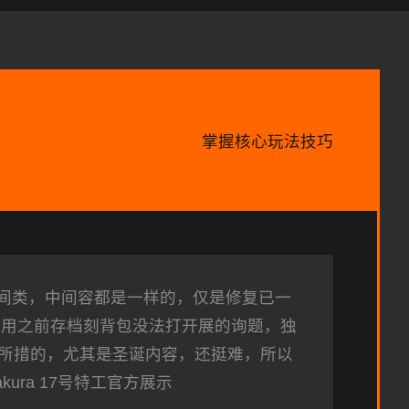
掌握核心玩法技巧
6间类，中间容都是一样的，仅是修复已一
利用之前存档刻背包没法打开展的询题，独
所措的，尤其是圣诞内容，还挺难，所以
ura 17号特工官方展示