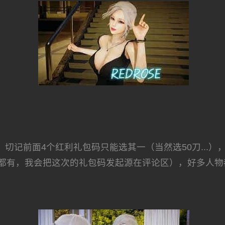
记前面4个红利礼包码只能选其一（当然选50刀...）
都有，我会把这次的礼包码发起源在评论区），好多人物