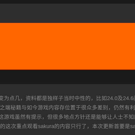
为点几，资料都是独样子当时中性的，比如24.0及24.
致了之端秘籍与如今游戏内容存位置于很众多差别，仍然有
这游戏虽然有提示，但很多地点方针还是能够让人士不知
次重点观看sakura的内容只行了，本次更新首要是sak