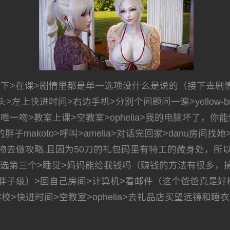
下>在课>剧情里都是单一选项没什么是说的（接下去剧
>摸头>左上快进时间>右边手机>分别个问题问一遍>yellow
唯一吻>教室上课>空教室>ophelia>我的电脑坏了，你能修
子makoto>呼叫>amelia>对话完回家>danu房间
去做攻略,且因为50刀的礼包码里有特工的藏身处，所以休
开门>选第三个>睡觉>妈妈能给我钱吗（赚钱的方法有很多
）>回自己房间>计算机>看邮件（这个爸爸真是好榜样...）
>快进时间>空教室>ophelia>去礼品店买望远镜和睡衣>