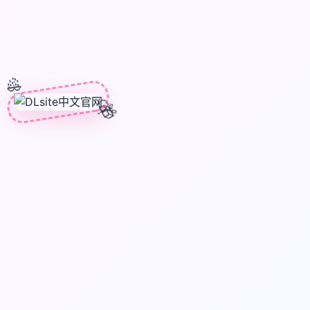
🎊
🎈
🎁