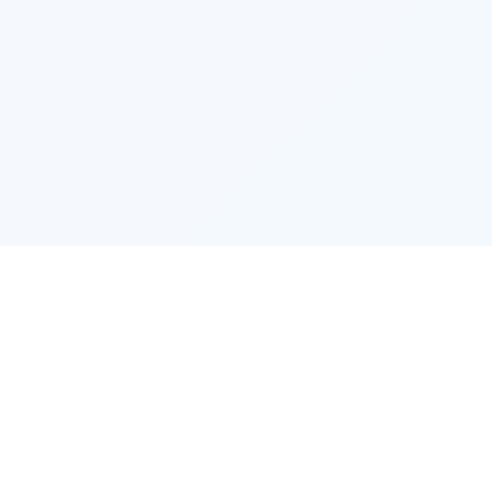
📣
产品详情
📣
🔵
🟡
🔴
🟢
🟣