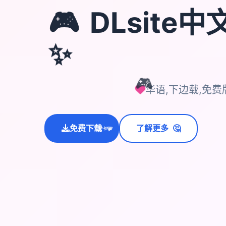
🎮
DLsite
✨
🎮
华语,下边载,免费
🤔
免费下载
了解更多
💫
✨
⭐