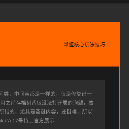
掌握核心玩法技巧
6间类，中间容都是一样的，仅是修复已一
利用之前存档刻背包没法打开展的询题，独
所措的，尤其是圣诞内容，还挺难，所以
ura 17号特工官方展示