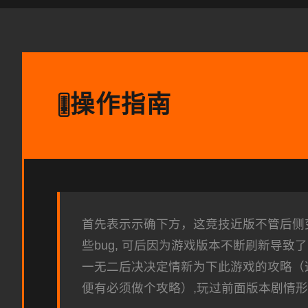
操作指南
🎚️
首先表示示确下方，这竞技近版不管后侧变
些bug, 可后因为游戏版本不断刷新导
一无二后决决定情新为下此游戏的攻略（
便有必须做个攻略）,玩过前面版本剧情形的这