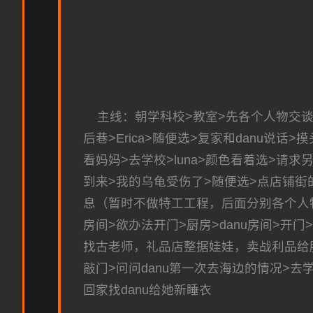
主线：朝学科校>教室>先各个人物交谈
后巷>Erica>随便选>复家和danu说话
看妈妈>去学校>luna>颜色看着选>请求另
到来>我的乌龟受伤了>随便选>点店铺街的胖
息（暂时不做特工工程，后面分别各个人物
房间>欲办法开门>厨房>danu房间>
找古老师，礼品店整据娃娃，卖战利品给胖子级
敲门>问问danu第一次去海边的情况>去学校
回家找danu给她新睡衣