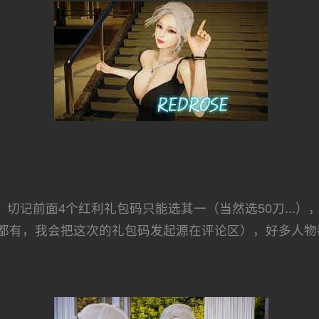
记前面4个红利礼包码只能选其一（当然选50刀...）
都有，我会把这次的礼包码发起源在评论区），好多人物