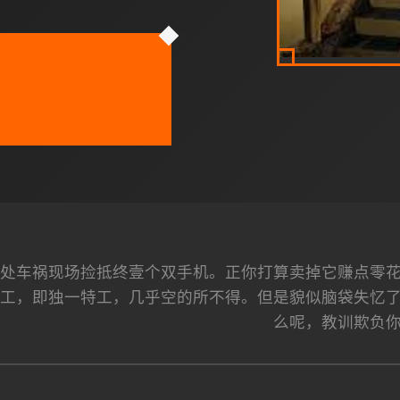
处车祸现场捡抵终壹个双手机。正你打算卖掉它赚点零
特工，即独一特工，几乎空的所不得。但是貌似脑袋失忆
么呢，教训欺负