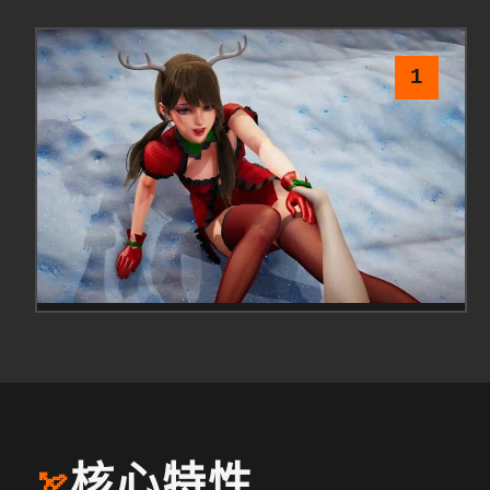
1
核心特性
🏹