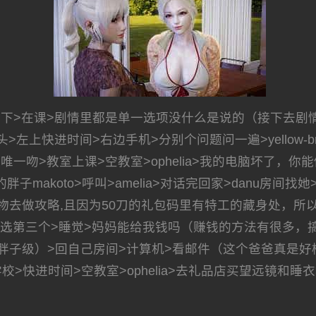
下>在课>剧情里都是单一选项没什么是说的（接下去剧
>摸头>左上快进时间>右边手机>分别个问题问一遍>yellow
唯一吻>教室上课>空教室>ophelia>我的电脑坏了，你能修
子makoto>呼叫>amelia>对话完回家>danu房间
去做攻略,且因为50刀的礼包码里有特工的藏身处，所以休
开门>选第三个>睡觉>妈妈能给我钱吗（赚钱的方法有很多
）>回自己房间>计算机>看邮件（这个爸爸真是好榜样...）
>快进时间>空教室>ophelia>去礼品店买望远镜和睡衣>