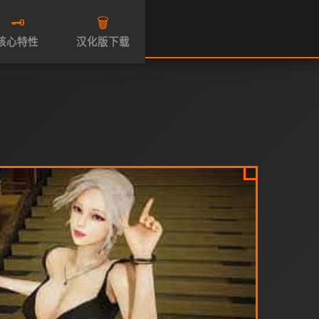
🗝️
🗑️
核心特性
汉化版下载