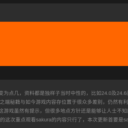
为点几，资料都是独样子当时中性的，比如24.0及24.
致了之端秘籍与如今游戏内容存位置于很众多差别，仍然有
这游戏虽然有提示，但很多地点方针还是能够让人士不知
次重点观看sakura的内容只行了，本次更新首要是sak