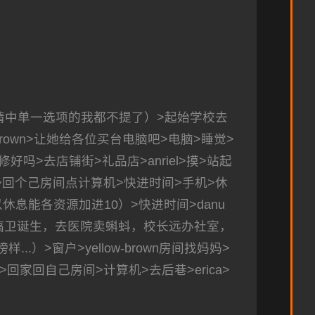
情中单一选项的我都不提了）>起始学校去
-brown>让她给各位买台电脑吧>电脑>睡觉>
好吗>去店铺街>礼品店>anriel>摸>站起
找她>回个己房间点计算机>快进时间>手机>休
息能各资源加进10）>快进时间>danu
，搞卫诞生，去医院卖蝌蚪，校长远办社室，
>窗户>yellow-brown房间找妈妈>
回家回自己房间>计算机>去后巷>erica>